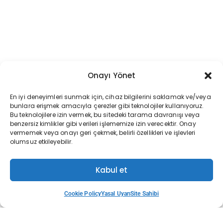
Onayı Yönet
En iyi deneyimleri sunmak için, cihaz bilgilerini saklamak ve/veya
bunlara erişmek amacıyla çerezler gibi teknolojiler kullanıyoruz.
Bu teknolojilere izin vermek, bu sitedeki tarama davranışı veya
benzersiz kimlikler gibi verileri işlememize izin verecektir. Onay
vermemek veya onayı geri çekmek, belirli özellikleri ve işlevleri
olumsuz etkileyebilir.
Kabul et
Cookie Policy
Yasal Uyarı
Site Sahibi