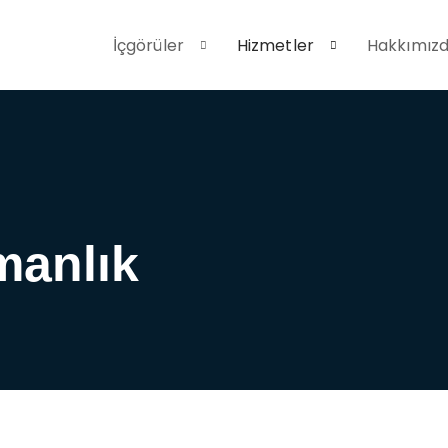
İçgörüler
Hizmetler
Hakkımız
manlık